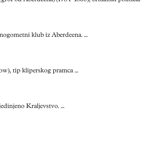
f od Aberdeena) (1784–1860), britanski političar .
nogometni klub iz Aberdeena. ...
w), tip kliperskog pramca ...
dinjeno Kraljevstvo. ...