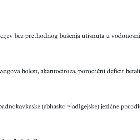
 cijev bez prethodnog bušenja utisnuta u vodonosni sl
gova bolest, akantocitoza, porodični deficit betalip
zapadnokavkaske (abhaskoadigejske) jezične porodice