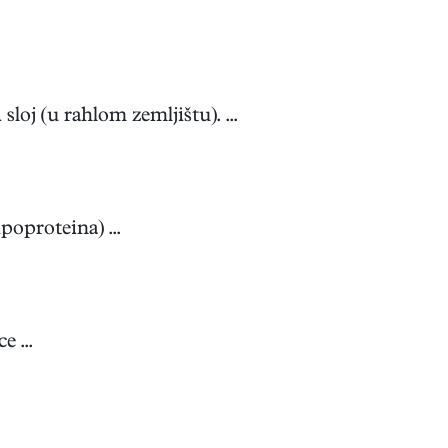
oj (u rahlom zemljištu). ...
oproteina) ...
 ...