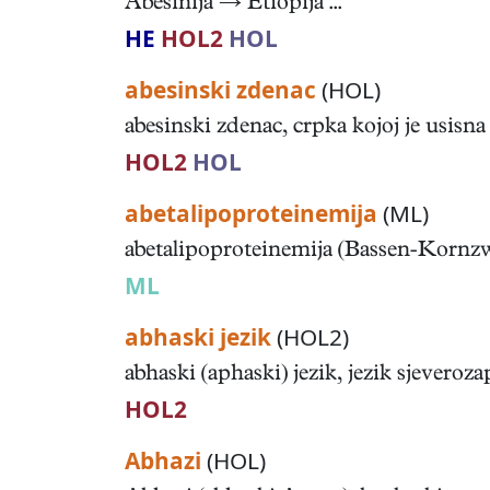
Abesinija → Etiopija ...
HE
HOL2
HOL
abesinski zdenac
(HOL)
abesinski zdenac, crpka kojoj je usisna
HOL2
HOL
abetalipoproteinemija
(ML)
abetalipoproteinemija (Bassen-Kornzwei
ML
abhaski jezik
(HOL2)
abhaski (aphaski) jezik, jezik sjevero
HOL2
Abhazi
(HOL)