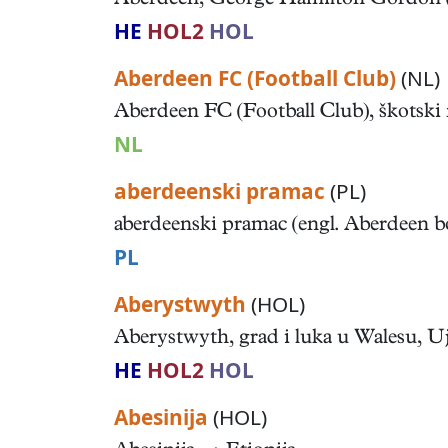
Aberdeen, George Hamilton Gordon (gro
HE
HOL2
HOL
Aberdeen FC (Football Club)
(NL)
Aberdeen FC (Football Club), škotski 
NL
aberdeenski pramac
(PL)
aberdeenski pramac (engl. Aberdeen bo
PL
Aberystwyth
(HOL)
Aberystwyth, grad i luka u Walesu, Uje
HE
HOL2
HOL
Abesinija
(HOL)