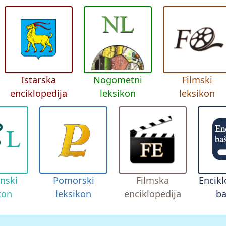
Istarska
Nogometni
Filmski
enciklopedija
leksikon
leksikon
nski
Pomorski
Filmska
Encikl
kon
leksikon
enciklopedija
ba