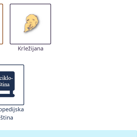
Krležijana
opedijska
ština