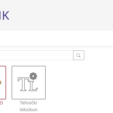
MK
ći
Tehnički
leksikon