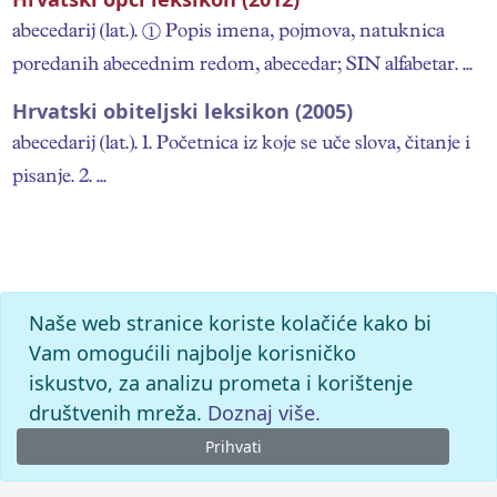
abecedarij (lat.). ① Popis imena, pojmova, natuknica
poredanih abecednim redom, abecedar; SIN alfabetar. ...
Hrvatski obiteljski leksikon (2005)
abecedarij (lat.). 1. Početnica iz koje se uče slova, čitanje i
pisanje. 2. ...
Naše web stranice koriste kolačiće kako bi
Vam omogućili najbolje korisničko
iskustvo, za analizu prometa i korištenje
društvenih mreža.
Doznaj više.
Prihvati
© 2026.
Leksikografski zavod Miroslav Krleža