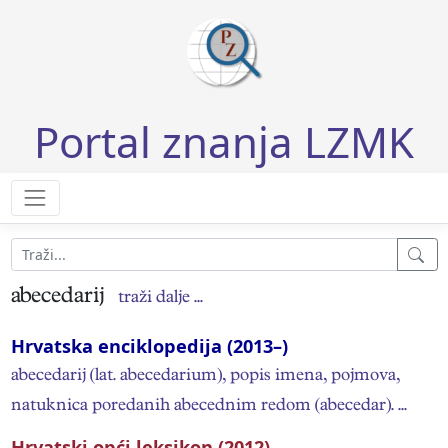
Portal znanja LZMK
abecedarij
traži dalje ...
Hrvatska enciklopedija (2013–)
abecedarij (lat. abecedarium), popis imena, pojmova,
natuknica poredanih abecednim redom (abecedar). ...
Hrvatski opći leksikon (2012)