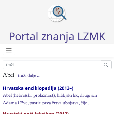
Portal znanja LZMK
Abel
traži dalje ...
Hrvatska enciklopedija (2013–)
Abel (hebrejski: prolaznost), biblijski lik, drugi sin
Adama i Eve, pastir, prva žrtva ubojstva, čije ...
Hrvatski opći leksikon (2012)